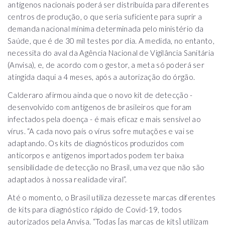
antígenos nacionais poderá ser distribuída para diferentes
centros de produção, o que seria suficiente para suprir a
demanda nacional mínima determinada pelo ministério da
Saúde, que é de 30 mil testes por dia. A medida, no entanto,
necessita do aval da Agência Nacional de Vigilância Sanitária
(Anvisa), e, de acordo com o gestor, a meta só poderá ser
atingida daqui a 4 meses, após a autorização do órgão.
Calderaro afirmou ainda que o novo kit de detecção -
desenvolvido com antígenos de brasileiros que foram
infectados pela doença - é mais eficaz e mais sensível ao
vírus. “A cada novo país o vírus sofre mutações e vai se
adaptando. Os kits de diagnósticos produzidos com
anticorpos e antígenos importados podem ter baixa
sensibilidade de detecção no Brasil, uma vez que não são
adaptados à nossa realidade viral”.
Até o momento, o Brasil utiliza dezessete marcas diferentes
de kits para diagnóstico rápido de Covid-19, todos
autorizados pela Anvisa. “Todas [as marcas de kits] utilizam