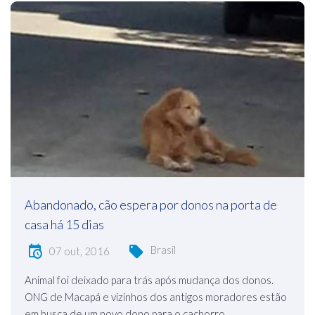
Abandonado, cão espera por donos na porta de
casa há 15 dias
Brasil
07 out, 2016
Animal foi deixado para trás após mudança dos donos.
ONG de Macapá e vizinhos dos antigos moradores estão
em busca de um novo dono para o cachorro