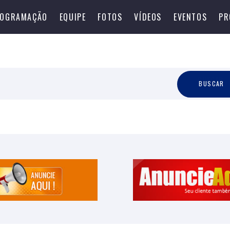
OGRAMAÇÃO
EQUIPE
FOTOS
VÍDEOS
EVENTOS
PR
B
U
S
C
A
R
BUSCAR