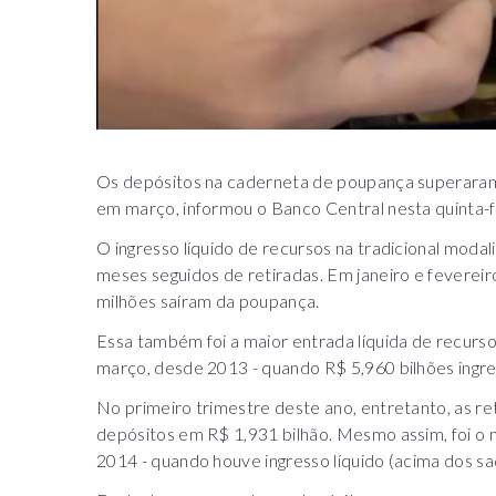
Os depósitos na caderneta de poupança superaram 
em março, informou o Banco Central nesta quinta-fe
O ingresso líquido de recursos na tradicional mod
meses seguidos de retiradas. Em janeiro e feverei
milhões saíram da poupança.
Essa também foi a maior entrada líquida de recur
março, desde 2013 - quando R$ 5,960 bilhões ingre
No primeiro trimestre deste ano, entretanto, as r
depósitos em R$ 1,931 bilhão. Mesmo assim, foi o 
2014 - quando houve ingresso líquido (acima dos s