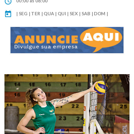
00:00 às 08:00
| SEG | TER | QUA | QUI | SEX | SAB | DOM |